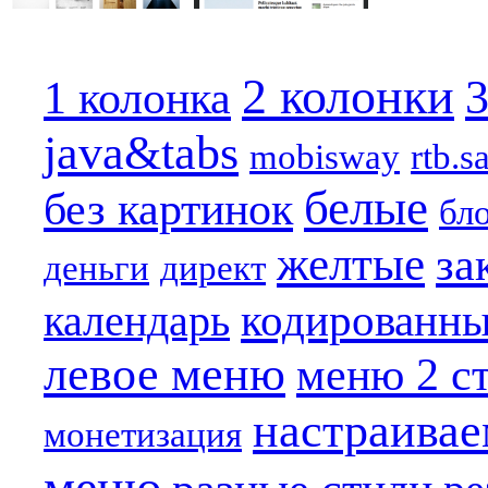
2 колонки
3
1 колонка
java&tabs
mobisway
rtb.s
белые
без картинок
бл
желтые
за
деньги
директ
кодированн
календарь
левое меню
меню 2 с
настраива
монетизация
меню