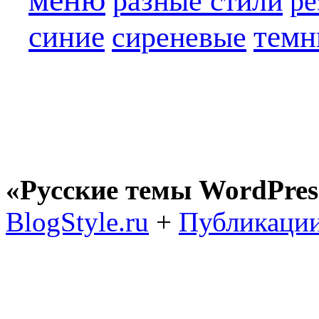
разные стили
ре
синие
темн
сиреневые
«Русские темы WordPres
BlogStyle.ru
+
Публикации