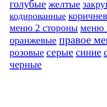
голубые
желтые
закру
коричне
кодированные
меню 
меню 2 стороны
правое м
оранжевые
серые
синие
розовые
черные