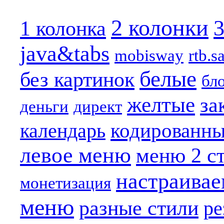
2 колонки
3
1 колонка
java&tabs
mobisway
rtb.s
белые
без картинок
бл
желтые
за
деньги
директ
календарь
кодированн
левое меню
меню 2 с
настраива
монетизация
меню
разные стили
ре