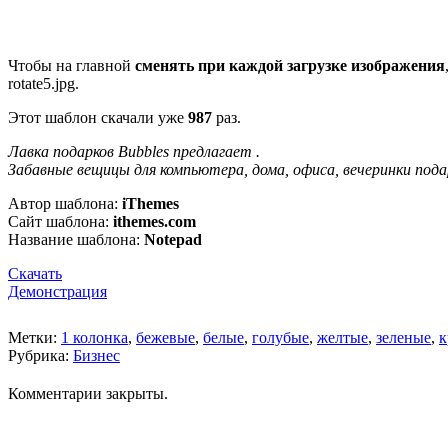
Чтобы на главной
сменять при каждой загрузке изображения
rotate5.jpg.
Этот шаблон скачали уже
987
раз.
Лавка подарков Bubbles предлагает .
Забавные вещицы для компьютера, дома, офиса, вечеринки под
Автор шаблона:
iThemes
Сайт шаблона:
ithemes.com
Название шаблона:
Notepad
Скачать
Демонстрация
Метки:
1 колонка
,
бежевые
,
белые
,
голубые
,
желтые
,
зеленые
,
к
Рубрика:
Бизнес
Комментарии закрыты.