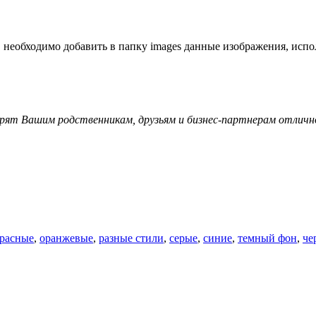
, необходимо добавить в папку images данные изображения, используя 
арят Вашим родственникам, друзьям и бизнес-партнерам отличн
расные
,
оранжевые
,
разные стили
,
серые
,
синие
,
темный фон
,
че