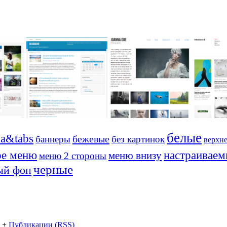
белые
va&tabs
бежевые
баннеры
без картинок
верхн
ое меню
настраиваем
меню внизу
меню 2 стороны
черные
ый фон
+
Публикации (RSS)