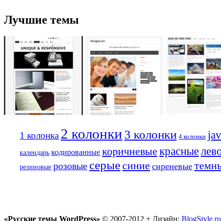
Лучшие темы
2 колонки
3 колонки
ja
1 колонка
4 колонки
лев
красные
коричневые
кодированные
календарь
серые
синие
темн
розовые
сиреневые
резиновые
«Русские темы WordPress»
© 2007-2012 + Дизайн:
BlogStyle.ru