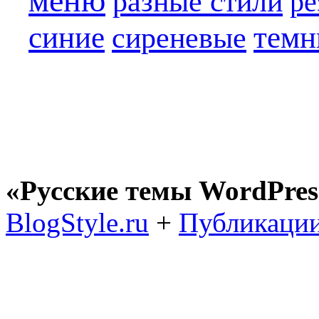
меню
разные стили
ре
синие
темн
сиреневые
«Русские темы WordPres
BlogStyle.ru
+
Публикации