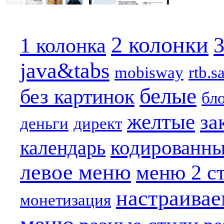
2 колонки
3
1 колонка
java&tabs
mobisway
rtb.s
белые
без картинок
бл
желтые
за
деньги
директ
кодированн
календарь
левое меню
меню 2 с
настраива
монетизация