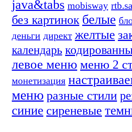
java&tabs
mobisway
rtb.s
белые
без картинок
бл
желтые
за
деньги
директ
кодированн
календарь
левое меню
меню 2 с
настраива
монетизация
меню
разные стили
ре
синие
темн
сиреневые