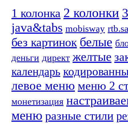
2 колонки
3
1 колонка
java&tabs
mobisway
rtb.s
белые
без картинок
бл
желтые
за
деньги
директ
кодированн
календарь
левое меню
меню 2 с
настраива
монетизация
меню
разные стили
ре