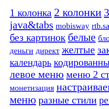
2 колонки
3
1 колонка
java&tabs
mobisway
rtb.s
белые
без картинок
бл
желтые
за
деньги
директ
кодированн
календарь
левое меню
меню 2 с
настраива
монетизация
меню
разные стили
ре