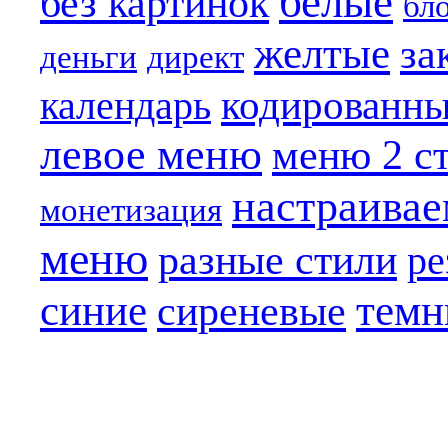
белые
без картинок
бл
желтые
за
деньги
директ
кодированн
календарь
левое меню
меню 2 с
настраива
монетизация
меню
разные стили
ре
синие
темн
сиреневые