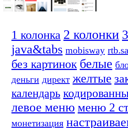
2 колонки
3
1 колонка
java&tabs
mobisway
rtb.s
белые
без картинок
бл
желтые
за
деньги
директ
кодированн
календарь
левое меню
меню 2 с
настраива
монетизация