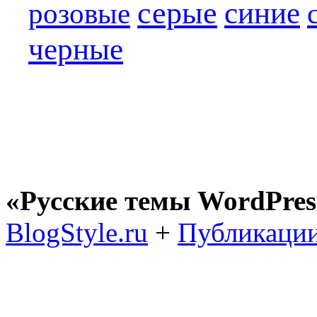
серые
синие
розовые
черные
«Русские темы WordPres
BlogStyle.ru
+
Публикации