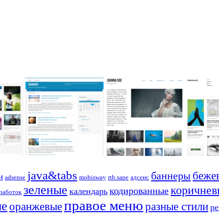
java&tabs
баннеры
беже
и
adsense
mobisway
rtb.sape
адсенс
зеленые
коричнев
кодированные
календарь
работок
правое меню
ые
оранжевые
разные стили
р