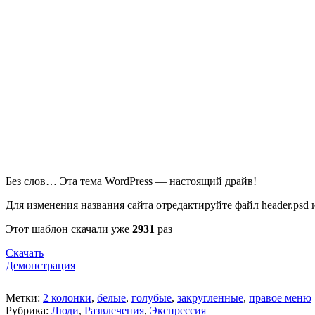
Без слов… Эта тема WordPress — настоящий драйв!
Для изменения названия сайта отредактируйте файл header.psd и 
Этот шаблон скачали уже
2931
раз
Скачать
Демонстрация
Метки:
2 колонки
,
белые
,
голубые
,
закругленные
,
правое меню
Рубрика:
Люди
,
Развлечения
,
Экспрессия