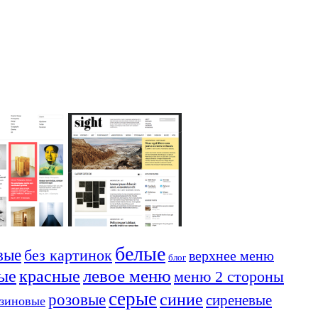
белые
вые
без картинок
верхнее меню
блог
красные
левое меню
ые
меню 2 стороны
серые
синие
розовые
сиреневые
езиновые