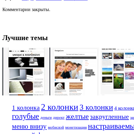
Комментарии закрыты.
Лучшие темы
2 колонки
3 колонки
1 колонка
4 колонк
голубые
желтые
закругленные
деньги
директ
за
настраиваем
меню внизу
мобисвэй
монетизация