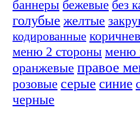
баннеры
бежевые
без 
голубые
желтые
закру
коричне
кодированные
меню 
меню 2 стороны
правое м
оранжевые
серые
синие
розовые
черные