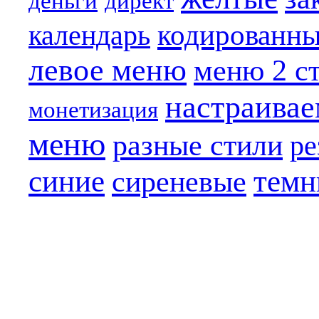
деньги
директ
кодированн
календарь
левое меню
меню 2 с
настраива
монетизация
меню
разные стили
ре
синие
темн
сиреневые