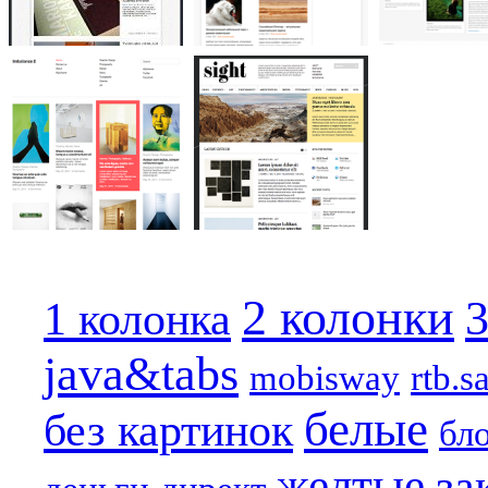
2 колонки
3
1 колонка
java&tabs
mobisway
rtb.s
белые
без картинок
бл
желтые
за