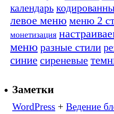
кодированн
календарь
левое меню
меню 2 с
настраива
монетизация
меню
разные стили
ре
синие
темн
сиреневые
Заметки
WordPress
+
Ведение бл