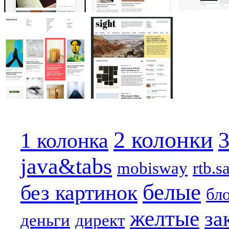
2 колонки
3
1 колонка
java&tabs
mobisway
rtb.s
белые
без картинок
бл
желтые
за
деньги
директ