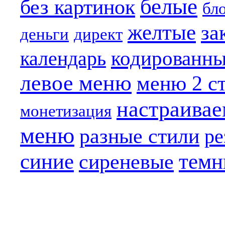
белые
без картинок
бл
желтые
за
деньги
директ
кодированн
календарь
левое меню
меню 2 с
настраива
монетизация
меню
разные стили
ре
синие
темн
сиреневые