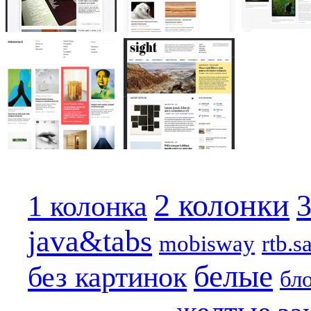
2 колонки
3
1 колонка
java&tabs
mobisway
rtb.s
белые
без картинок
бл