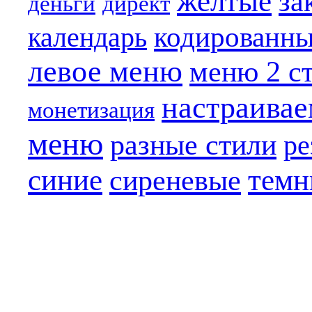
желтые
за
деньги
директ
кодированн
календарь
левое меню
меню 2 с
настраива
монетизация
меню
разные стили
ре
синие
темн
сиреневые