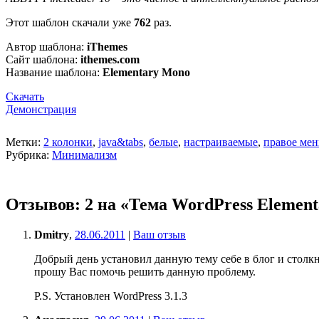
Этот шаблон скачали уже
762
раз.
Автор шаблона:
iThemes
Сайт шаблона:
ithemes.com
Название шаблона:
Elementary Mono
Скачать
Демонстрация
Метки:
2 колонки
,
java&tabs
,
белые
,
настраиваемые
,
правое ме
Рубрика:
Минимализм
Отзывов: 2 на «Тема WordPress Elemen
Dmitry
,
28.06.2011
|
Ваш отзыв
Добрый день установил данную тему себе в блог и столкн
прошу Вас помочь решить данную проблему.
P.S. Установлен WordPress 3.1.3