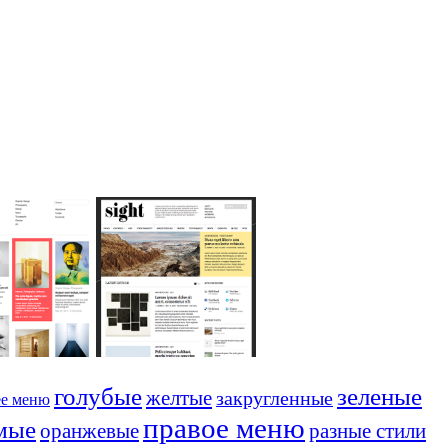
голубые
зеленые
желтые
закругленные
ее меню
правое меню
мые
оранжевые
разные стили