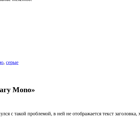
ню
,
серые
tary Mono»
улся с такой проблемой, в ней не отображается текст заголовка,