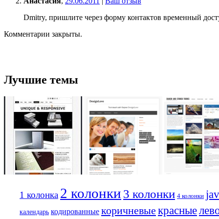
Анастасия
,
29.06.2011
|
Ваш отзыв
Dmitry, пришлите через форму контактов временный досту
Комментарии закрыты.
Лучшие темы
2 колонки
3 колонки
ja
1 колонка
4 колонки
лев
красные
коричневые
кодированные
календарь