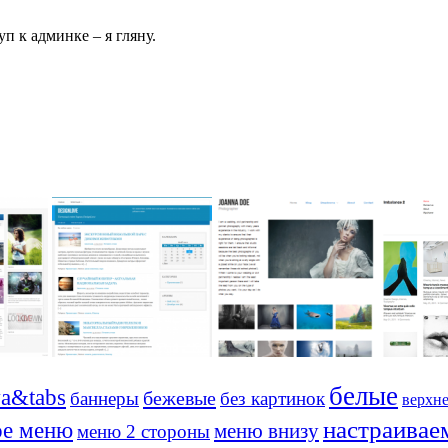
п к админке – я гляну.
белые
va&tabs
бежевые
баннеры
без картинок
верхн
настраивае
ое меню
меню внизу
меню 2 стороны