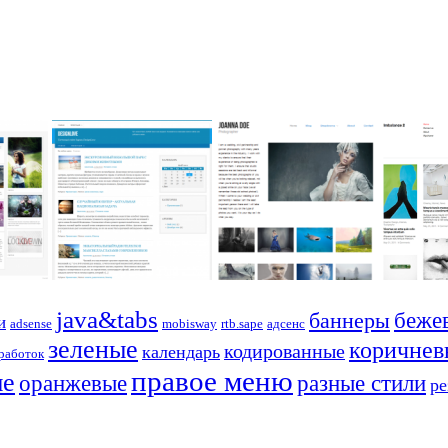
java&tabs
баннеры
беже
и
adsense
mobisway
rtb.sape
адсенс
зеленые
коричнев
кодированные
календарь
работок
правое меню
ые
оранжевые
разные стили
р