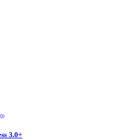
0)
ss 3.0+