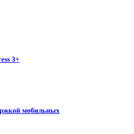
ess 3+
держкой мобильных