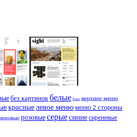
белые
вые
без картинок
верхнее меню
блог
красные
левое меню
ые
меню 2 стороны
серые
синие
розовые
сиреневые
езиновые