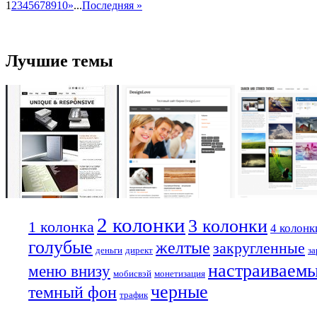
1
2
3
4
5
6
7
8
9
10
»
...
Последняя »
Лучшие темы
2 колонки
3 колонки
1 колонка
4 колонк
голубые
желтые
закругленные
деньги
директ
за
настраиваем
меню внизу
мобисвэй
монетизация
черные
темный фон
трафик