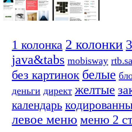
2 колонки
3
1 колонка
java&tabs
mobisway
rtb.s
белые
без картинок
бл
желтые
за
деньги
директ
кодированн
календарь
левое меню
меню 2 с