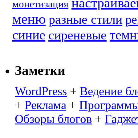
настраива
монетизация
меню
разные стили
ре
синие
темн
сиреневые
Заметки
WordPress
+
Ведение бл
+
Реклама
+
Программы
Обзоры блогов
+
Гадже