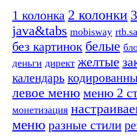
2 колонки
3
1 колонка
java&tabs
mobisway
rtb.s
белые
без картинок
бл
желтые
за
деньги
директ
кодированн
календарь
левое меню
меню 2 с
настраива
монетизация
меню
разные стили
ре