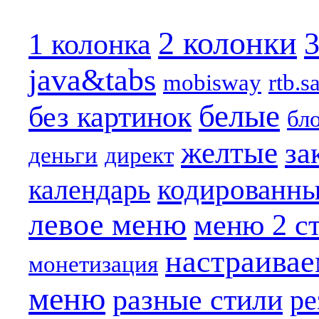
2 колонки
3
1 колонка
java&tabs
mobisway
rtb.s
белые
без картинок
бл
желтые
за
деньги
директ
кодированн
календарь
левое меню
меню 2 с
настраива
монетизация
меню
разные стили
ре