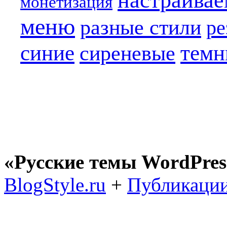
настраива
монетизация
меню
разные стили
ре
синие
темн
сиреневые
«Русские темы WordPres
BlogStyle.ru
+
Публикации