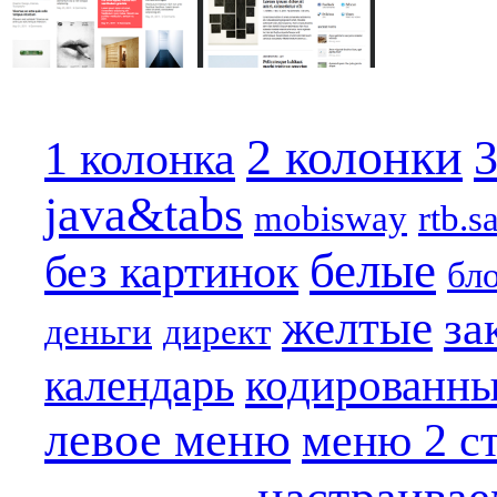
2 колонки
3
1 колонка
java&tabs
mobisway
rtb.s
белые
без картинок
бл
желтые
за
деньги
директ
кодированн
календарь
левое меню
меню 2 с