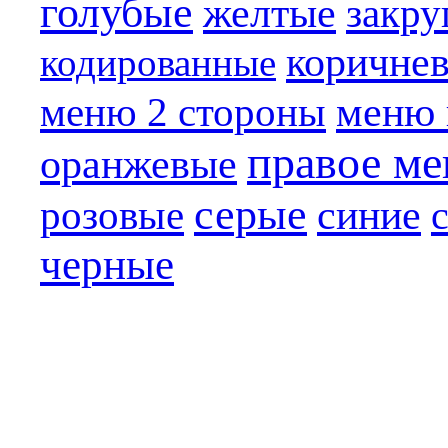
голубые
желтые
закру
коричне
кодированные
меню 
меню 2 стороны
правое м
оранжевые
серые
синие
розовые
черные