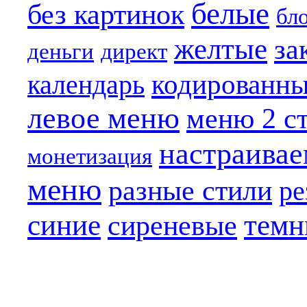
белые
без картинок
бл
желтые
за
деньги
директ
кодированн
календарь
левое меню
меню 2 с
настраива
монетизация
меню
разные стили
ре
синие
темн
сиреневые