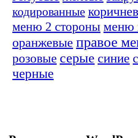
коричне
кодированные
меню 
меню 2 стороны
правое м
оранжевые
серые
синие
розовые
черные