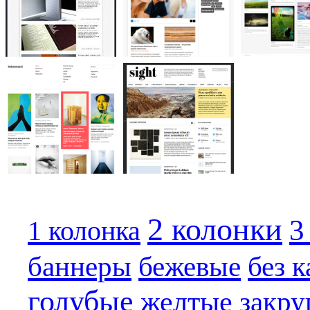
2 колонки
3
1 колонка
бежевые
баннеры
без 
голубые
желтые
закру