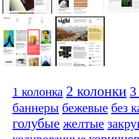
2 колонки
3
1 колонка
бежевые
баннеры
без 
голубые
желтые
закру
коричне
кодированные