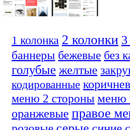
2 колонки
3
1 колонка
бежевые
баннеры
без 
голубые
желтые
закру
коричне
кодированные
меню 
меню 2 стороны
правое м
оранжевые
серые
синие
розовые