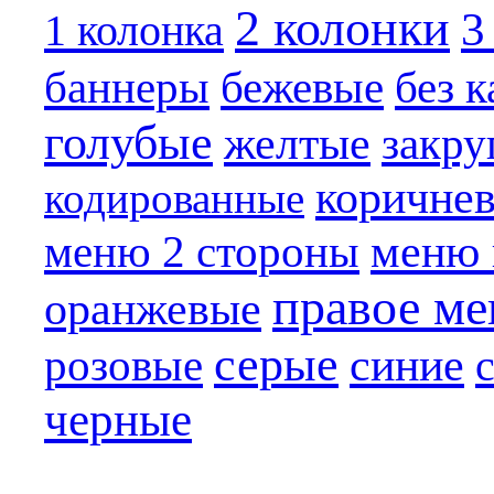
2 колонки
3
1 колонка
бежевые
баннеры
без 
голубые
желтые
закру
коричне
кодированные
меню 
меню 2 стороны
правое м
оранжевые
серые
синие
розовые
черные