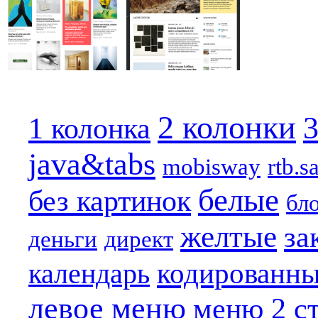
2 колонки
3
1 колонка
java&tabs
mobisway
rtb.s
белые
без картинок
бл
желтые
за
деньги
директ
кодированн
календарь
левое меню
меню 2 с