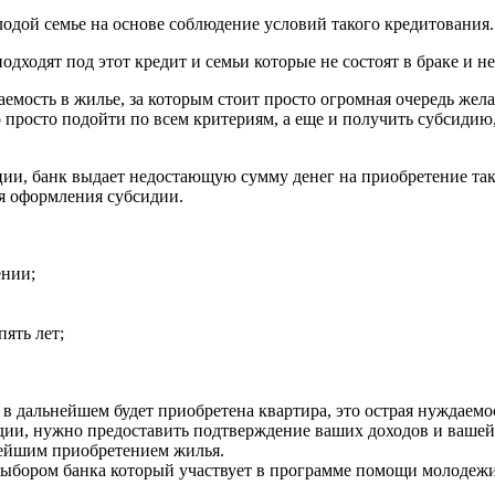
дой семье на основе соблюдение условий такого кредитования.
подходят под этот кредит и семьи которые не состоят в браке и 
аемость в жилье, за которым стоит просто огромная очередь же
но просто подойти по всем критериям, а еще и получить субсиди
ии, банк выдает недостающую сумму денег на приобретение так
я оформления субсидии.
ении;
ять лет;
 в дальнейшем будет приобретена квартира, это острая нуждаем
дии, нужно предоставить подтверждение ваших доходов и вашей
ьнейшим приобретением жилья.
выбором банка который участвует в программе помощи молодежи