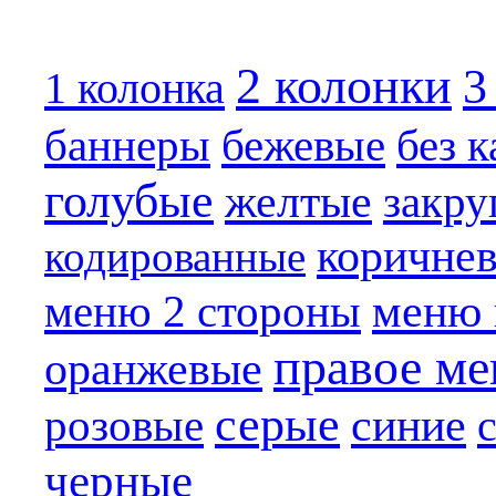
2 колонки
3
1 колонка
бежевые
баннеры
без 
голубые
желтые
закру
коричне
кодированные
меню 
меню 2 стороны
правое м
оранжевые
серые
синие
розовые
черные