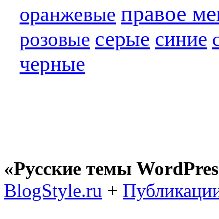
правое м
оранжевые
серые
синие
розовые
черные
«Русские темы WordPres
BlogStyle.ru
+
Публикации