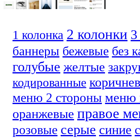
2 колонки
3
1 колонка
бежевые
баннеры
без 
голубые
желтые
закру
коричне
кодированные
меню 
меню 2 стороны
правое м
оранжевые
серые
синие
розовые