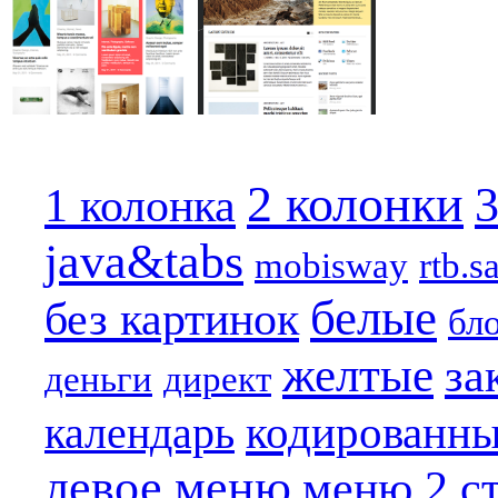
2 колонки
3
1 колонка
java&tabs
mobisway
rtb.s
белые
без картинок
бл
желтые
за
деньги
директ
кодированн
календарь
левое меню
меню 2 с