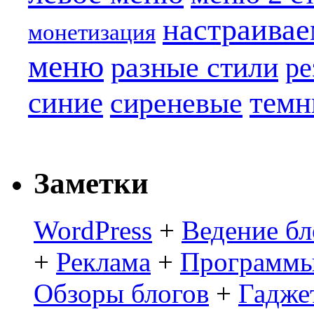
настраива
монетизация
меню
разные стили
ре
синие
темн
сиреневые
Заметки
WordPress
+
Ведение бл
+
Реклама
+
Программы
Обзоры блогов
+
Гадже