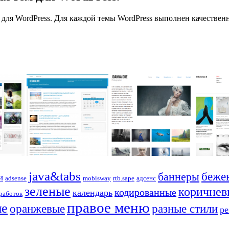
 для WordPress. Для каждой темы WordPress выполнен качествен
java&tabs
баннеры
беже
и
adsense
mobisway
rtb.sape
адсенс
зеленые
коричнев
кодированные
календарь
работок
правое меню
ые
оранжевые
разные стили
р