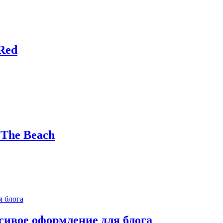
 Red
 The Beach
ивое оформление для блога