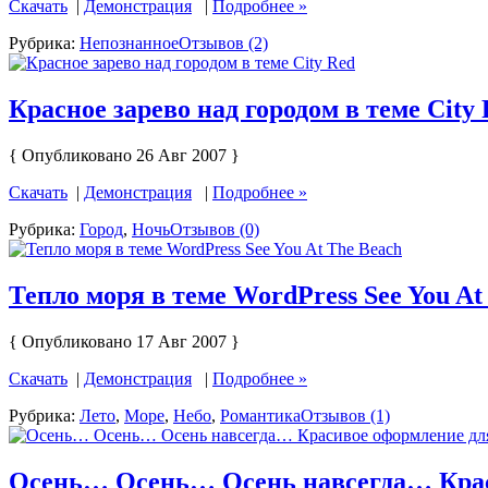
Скачать
|
Демонстрация
|
Подробнее »
Рубрика:
Непознанное
Отзывов (2)
Красное зарево над городом в теме Сity
{ Опубликовано 26 Авг 2007 }
Скачать
|
Демонстрация
|
Подробнее »
Рубрика:
Город
,
Ночь
Отзывов (0)
Тепло моря в теме WordPress See You At
{ Опубликовано 17 Авг 2007 }
Скачать
|
Демонстрация
|
Подробнее »
Рубрика:
Лето
,
Море
,
Небо
,
Романтика
Отзывов (1)
Осень… Осень… Осень навсегда… Крас