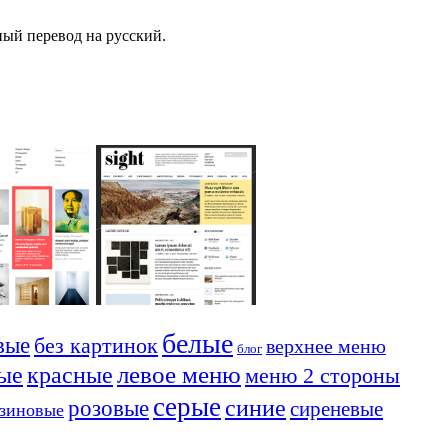
ный перевод на русский.
белые
вые
без картинок
верхнее меню
блог
красные
левое меню
ые
меню 2 стороны
серые
синие
розовые
сиреневые
езиновые