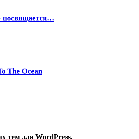
» посвящается…
To The Ocean
их тем для WordPress.