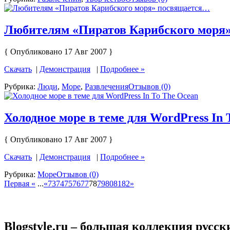
Любителям «Пиратов Карибского моря
{ Опубликовано 17 Авг 2007 }
Скачать
|
Демонстрация
|
Подробнее »
Рубрика:
Люди
,
Море
,
Развлечения
Отзывов (0)
Холодное море в теме для WordPress In 
{ Опубликовано 17 Авг 2007 }
Скачать
|
Демонстрация
|
Подробнее »
Рубрика:
Море
Отзывов (0)
Первая «
...
«
73
74
75
76
77
78
79
80
81
82
»
Blogstyle.ru – большая коллекция русск