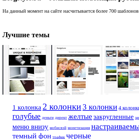
На данный момент на сайте насчитывается более 700 шаблонов
Лучшие темы
2 колонки
3 колонки
1 колонка
4 колонк
голубые
желтые
закругленные
деньги
директ
за
настраиваем
меню внизу
мобисвэй
монетизация
черные
темный фон
трафик