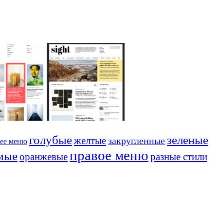
голубые
зеленые
желтые
закругленные
ее меню
правое меню
мые
оранжевые
разные стили