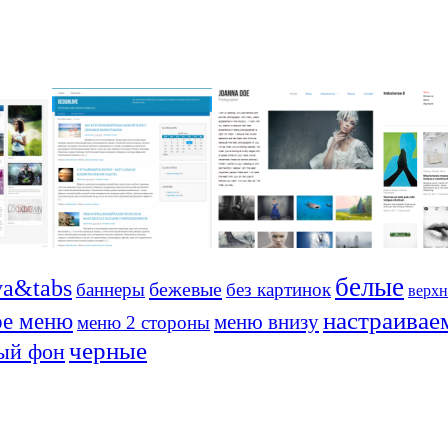
белые
va&tabs
бежевые
баннеры
без картинок
верхн
настраивае
ое меню
меню внизу
меню 2 стороны
черные
ый фон