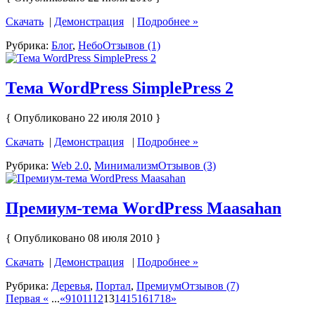
Скачать
|
Демонстрация
|
Подробнее »
Рубрика:
Блог
,
Небо
Отзывов (1)
Тема WordPress SimplePress 2
{ Опубликовано 22 июля 2010 }
Скачать
|
Демонстрация
|
Подробнее »
Рубрика:
Web 2.0
,
Минимализм
Отзывов (3)
Премиум-тема WordPress Maasahan
{ Опубликовано 08 июля 2010 }
Скачать
|
Демонстрация
|
Подробнее »
Рубрика:
Деревья
,
Портал
,
Премиум
Отзывов (7)
Первая «
...
«
9
10
11
12
13
14
15
16
17
18
»