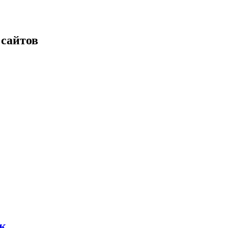
 сайтов
к