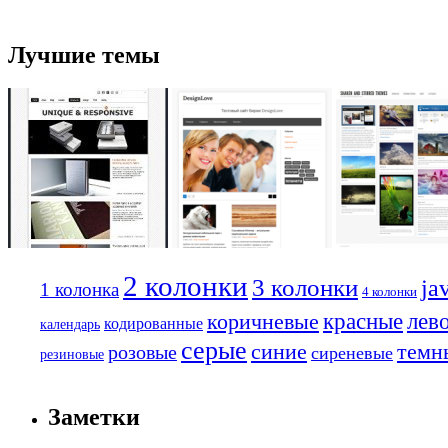
Лучшие темы
2 колонки
3 колонки
ja
1 колонка
4 колонки
красные
лев
коричневые
кодированные
календарь
серые
синие
темн
розовые
сиреневые
резиновые
Заметки