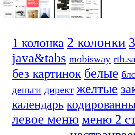
2 колонки
3
1 колонка
java&tabs
mobisway
rtb.s
белые
без картинок
бл
желтые
за
деньги
директ
кодированн
календарь
левое меню
меню 2 с
настраива