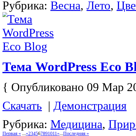
Рубрика:
Весна
,
Лето
,
Цве
Тема WordPress Eco B
{ Опубликовано 09 Мар 2
Скачать
|
Демонстрация
Рубрика:
Медицина
,
Прир
Первая «
...
«
2
3
4
5
6
7
8
9
10
11
»
...
Последняя »