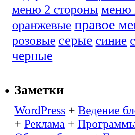
меню 
меню 2 стороны
правое м
оранжевые
серые
синие
розовые
черные
Заметки
WordPress
+
Ведение бл
+
Реклама
+
Программы