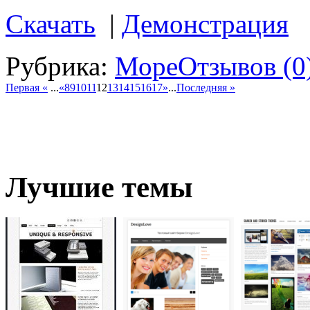
Скачать
|
Демонстрация
Рубрика:
Море
Отзывов (0
Первая «
...
«
8
9
10
11
12
13
14
15
16
17
»
...
Последняя »
Лучшие темы