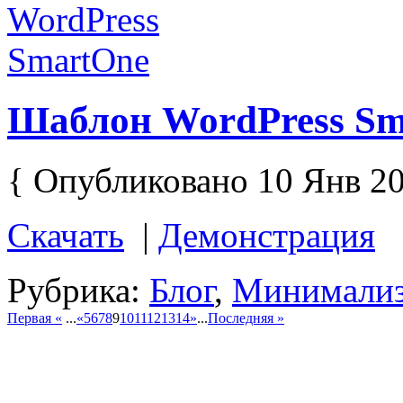
Шаблон WordPress Sm
{ Опубликовано 10 Янв 20
Скачать
|
Демонстрация
Рубрика:
Блог
,
Минимали
Первая «
...
«
5
6
7
8
9
10
11
12
13
14
»
...
Последняя »