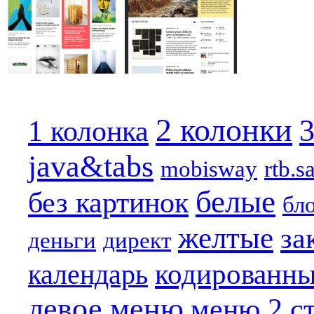
2 колонки
3
1 колонка
java&tabs
mobisway
rtb.s
белые
без картинок
бл
желтые
за
деньги
директ
кодированн
календарь
левое меню
меню 2 с