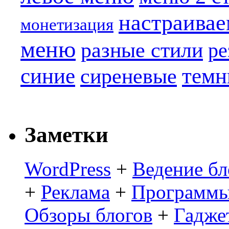
настраива
монетизация
меню
разные стили
ре
синие
темн
сиреневые
Заметки
WordPress
+
Ведение бл
+
Реклама
+
Программы
Обзоры блогов
+
Гадже