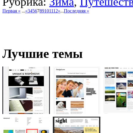
Рубрика:
Зима
,
Путешест
Первая «
...
«
3
4
5
6
7
8
9
10
11
12
»
...
Последняя »
Лучшие темы