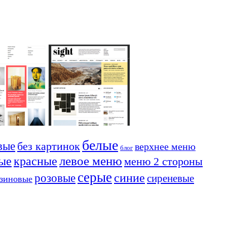
белые
вые
без картинок
верхнее меню
блог
красные
левое меню
ые
меню 2 стороны
серые
синие
розовые
сиреневые
езиновые