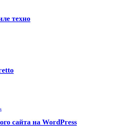
иле техно
etto
ого сайта на WordPress