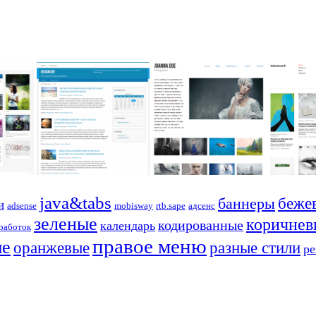
java&tabs
баннеры
беже
и
adsense
mobisway
rtb.sape
адсенс
зеленые
коричнев
кодированные
календарь
работок
правое меню
ые
оранжевые
разные стили
р