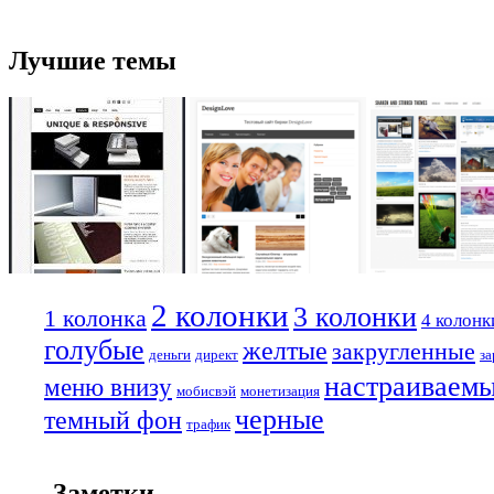
Лучшие темы
2 колонки
3 колонки
1 колонка
4 колонк
голубые
желтые
закругленные
деньги
директ
за
настраиваем
меню внизу
мобисвэй
монетизация
черные
темный фон
трафик
Заметки