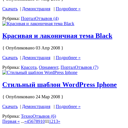
Скачать
|
Демонстрация
|
Подробнее »
Рубрика:
Портал
Отзывов (4)
Красивая и лаконичная тема Black
{ Опубликовано 03 Апр 2008 }
Скачать
|
Демонстрация
|
Подробнее »
Рубрика:
Красота
,
Орнамент
,
Портал
Отзывов (7)
Стильный шаблон WordPress Iphone
{ Опубликовано 24 Мар 2008 }
Скачать
|
Демонстрация
|
Подробнее »
Рубрика:
Техно
Отзывов (6)
Первая «
...
«
4
5
6
7
8
9
10
11
12
13
»