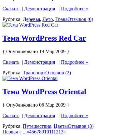
Скачать
|
Демонстрация
|
Подробнее »
Рубрика:
Деревья
,
Лето
,
Трава
Отзывов (0)
Тема WordPress Red Car
{ Опубликовано 19 Мар 2009 }
Скачать
|
Демонстрация
|
Подробнее »
Рубрика:
Транспорт
Отзывов (2)
Тема WordPress Oriental
{ Опубликовано 06 Мар 2009 }
Скачать
|
Демонстрация
|
Подробнее »
Рубрика:
Путешествия
,
Цветы
Отзывов (3)
Первая «
...
«
4
5
6
7
8
9
10
11
12
13
»