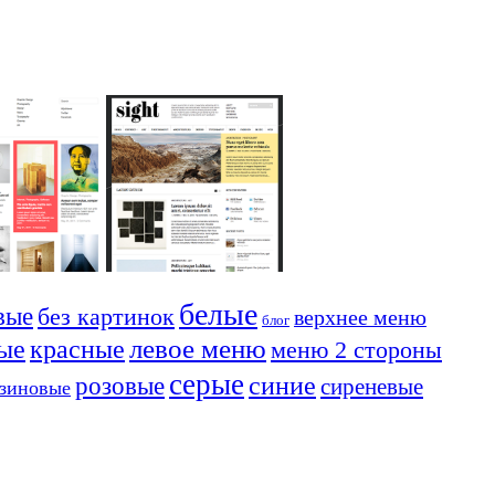
белые
вые
без картинок
верхнее меню
блог
красные
левое меню
ые
меню 2 стороны
серые
синие
розовые
сиреневые
езиновые