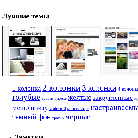
Лучшие темы
2 колонки
3 колонки
1 колонка
4 колонк
голубые
желтые
закругленные
деньги
директ
за
настраиваем
меню внизу
мобисвэй
монетизация
черные
темный фон
трафик
Заметки