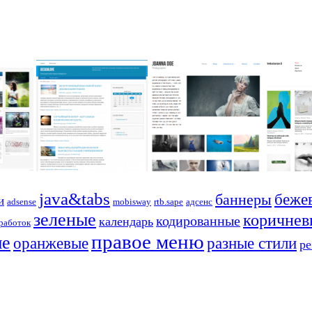
java&tabs
баннеры
беже
и
adsense
mobisway
rtb.sape
адсенс
зеленые
коричнев
кодированные
календарь
работок
правое меню
ые
оранжевые
разные стили
р