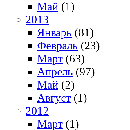
Май
(1)
2013
Январь
(81)
Февраль
(23)
Март
(63)
Апрель
(97)
Май
(2)
Август
(1)
2012
Март
(1)