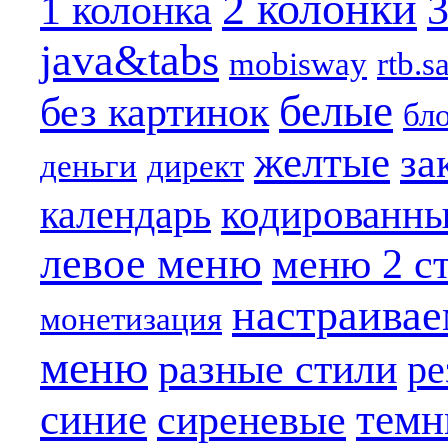
2 колонки
3
1 колонка
java&tabs
mobisway
rtb.s
белые
без картинок
бл
желтые
за
деньги
директ
кодированн
календарь
левое меню
меню 2 с
настраива
монетизация
меню
разные стили
ре
синие
темн
сиреневые