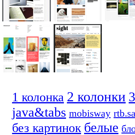
2 колонки
3
1 колонка
java&tabs
mobisway
rtb.s
белые
без картинок
бл