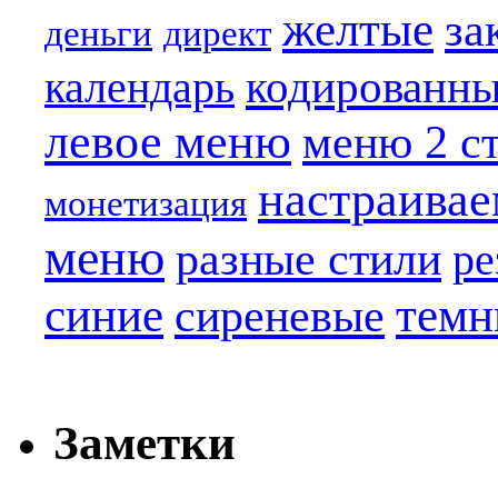
желтые
за
деньги
директ
кодированн
календарь
левое меню
меню 2 с
настраива
монетизация
меню
разные стили
ре
синие
темн
сиреневые
Заметки