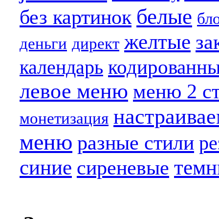
белые
без картинок
бл
желтые
за
деньги
директ
кодированн
календарь
левое меню
меню 2 с
настраива
монетизация
меню
разные стили
ре
синие
темн
сиреневые