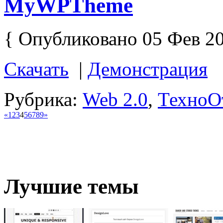
MyWPTheme
{ Опубликовано 05 Фев 20
Скачать
|
Демонстрация
Рубрика:
Web 2.0
,
Техно
О
«
1
2
3
4
5
6
7
8
9
»
Лучшие темы