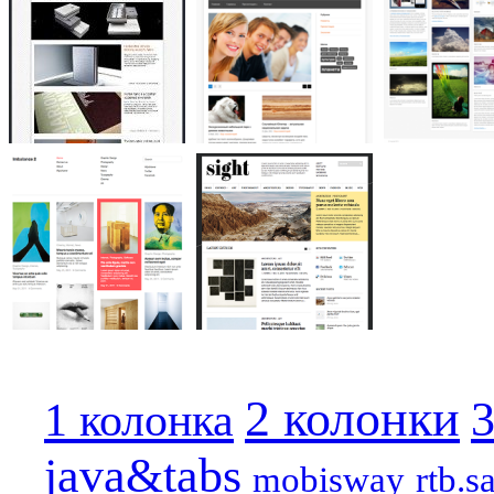
2 колонки
3
1 колонка
java&tabs
mobisway
rtb.s