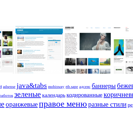
java&tabs
баннеры
беже
и
adsense
mobisway
rtb.sape
адсенс
зеленые
коричнев
кодированные
календарь
работок
правое меню
ые
оранжевые
разные стили
р