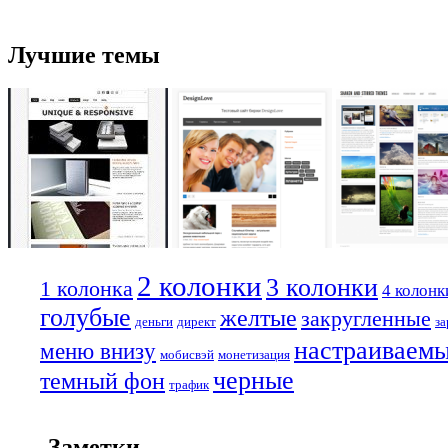
Лучшие темы
2 колонки
3 колонки
1 колонка
4 колонк
голубые
желтые
закругленные
деньги
директ
за
настраиваем
меню внизу
мобисвэй
монетизация
черные
темный фон
трафик
Заметки