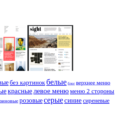
белые
вые
без картинок
верхнее меню
блог
красные
левое меню
ые
меню 2 стороны
серые
синие
розовые
сиреневые
езиновые