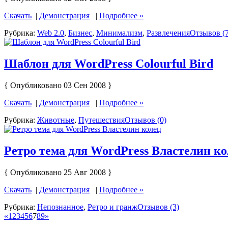
Скачать
|
Демонстрация
|
Подробнее »
Рубрика:
Web 2.0
,
Бизнес
,
Минимализм
,
Развлечения
Отзывов (7
Шаблон для WordPress Colourful Bird
{ Опубликовано 03 Сен 2008 }
Скачать
|
Демонстрация
|
Подробнее »
Рубрика:
Животные
,
Путешествия
Отзывов (0)
Ретро тема для WordPress Властелин к
{ Опубликовано 25 Авг 2008 }
Скачать
|
Демонстрация
|
Подробнее »
Рубрика:
Непознанное
,
Ретро и гранж
Отзывов (3)
«
1
2
3
4
5
6
7
8
9
»