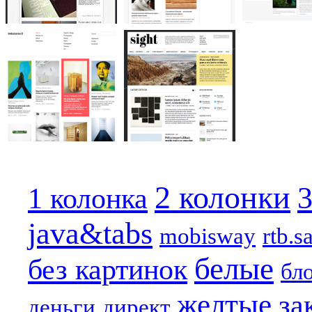
2 колонки
3
1 колонка
java&tabs
mobisway
rtb.s
белые
без картинок
бл
желтые
за
деньги
директ