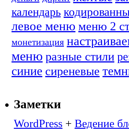
кодированн
календарь
левое меню
меню 2 с
настраива
монетизация
меню
разные стили
ре
синие
темн
сиреневые
Заметки
WordPress
+
Ведение бл