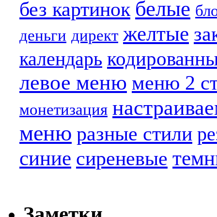
белые
без картинок
бл
желтые
за
деньги
директ
кодированн
календарь
левое меню
меню 2 с
настраива
монетизация
меню
разные стили
ре
синие
темн
сиреневые
Заметки