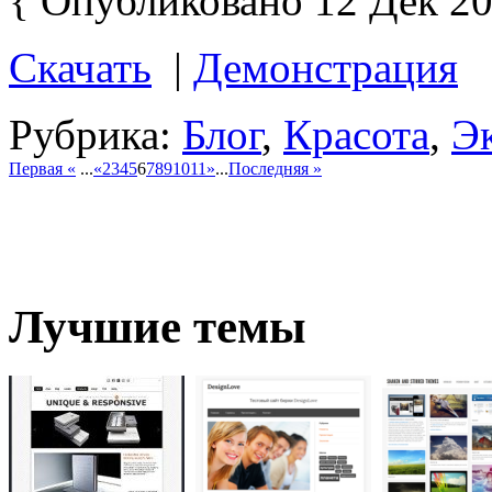
{ Опубликовано 12 Дек 20
Скачать
|
Демонстрация
Рубрика:
Блог
,
Красота
,
Э
Первая «
...
«
2
3
4
5
6
7
8
9
10
11
»
...
Последняя »
Лучшие темы