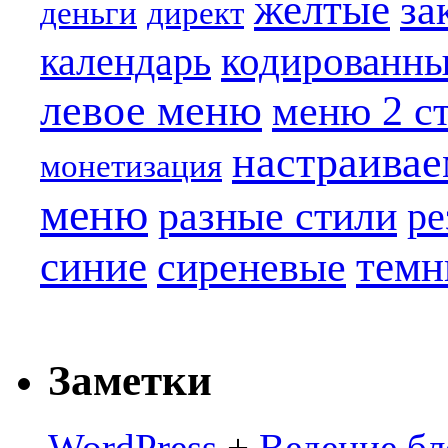
желтые
за
деньги
директ
кодированн
календарь
левое меню
меню 2 с
настраива
монетизация
меню
разные стили
ре
синие
темн
сиреневые
Заметки
WordPress
+
Ведение бл