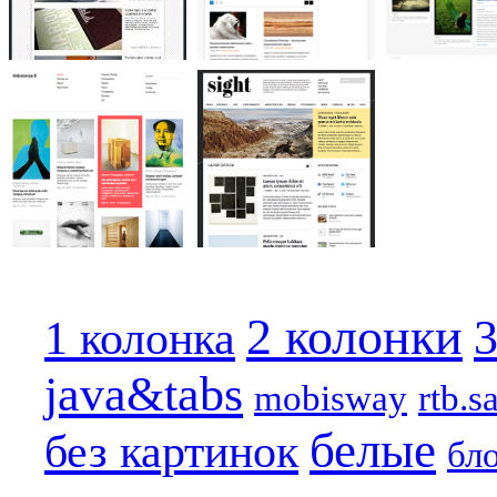
2 колонки
3
1 колонка
java&tabs
mobisway
rtb.s
белые
без картинок
бл